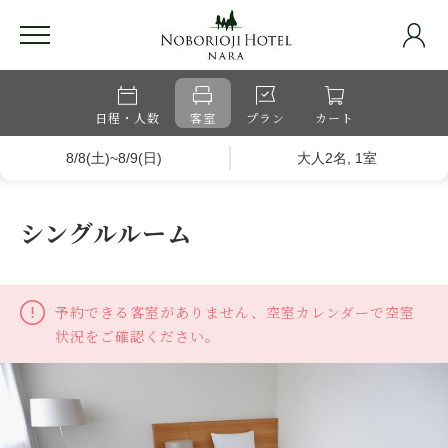
日程・人数
客室
プラン
カート
8/8(土)~8/9(日)
大人2名, 1室
シングルルーム
予約できる客室がありません、空室カレンダーで空室
状況をご確認ください。