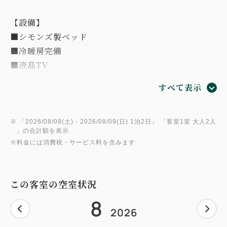
【設備】
■シモンズ製ベッド
■冷暖房完備
■液晶TV
■セーフティボックス
すべて表示
■加湿空気清浄機
■ホテルオリジナルパジャマ
■room’s スリッパ（館内靴）
※ 「
2026/08/08(土)
- 2026/08/09(日)
1泊2日
」 「
客室1室 大人2人
」の合計額を表示
■日本の三大人工美林、奈良県川上村の吉野杉を使用
※料金には消費税・サービス料を含みます
したオリジナル小物家具
木材の種類をはじめ、形や大きさ、手触りなどにこだ
わって、生産者様とともに作り上げました。
この客室の空室状況
8
【アメニティ】
2026
奈良の文化や歴史を後世に繋いでいきたい。想い溢れ