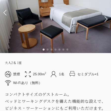
大人
2
名
1
室
2
禁煙
25.00m
1名
セミダブル×1
Wi-Fiあり（無料）
コンパクトサイズのゲストルーム。
ベッドとワーキングデスクを備えた機能的な設えで、
ビジネス・ワーケーションにもご利用いただけます。