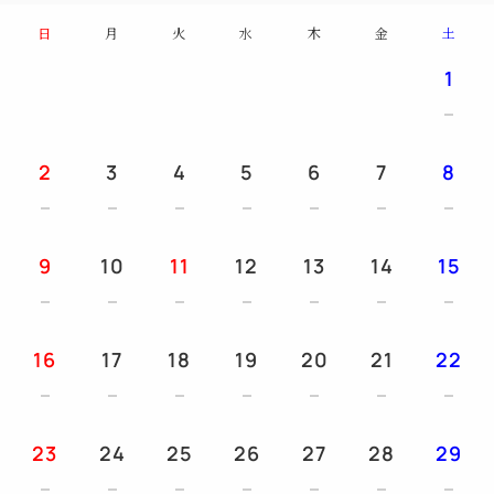
るオリジナルアイテムが揃っています。
日
月
火
水
木
金
土
■お飲み物（無料）
1
冷蔵庫内にはビールやソフトドリンクなどをご用意し
ています。
■ヘアドライヤー
2
3
4
5
6
7
8
■バスローブ
■バスソルト
■入浴ハーブ
日本屈指の薬草の町、奈良県宇陀市の山口農園さんが
9
10
11
12
13
14
15
手がける、オリジナルブレンドの製品。
■シャンプー、コンディショナー、ボディーソープ、
ボディケアローション
16
17
18
19
20
21
22
ユズ精油やサンショウ精油、温かみのある穏やかな香
りをお楽しみ頂き、別邸のような落ち着き・寛ぎを感
じて頂けます。
23
24
25
26
27
28
29
■スキンケアセット