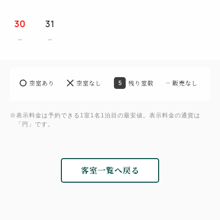
■蚊帳ボディタオル
奈良の特産品「蚊帳生地」で作られた、ならイズムさ
30
31
んの製品。丈夫で品質も良くお肌になじみます。
■シェーバー、シェービングジェル
■シャワーキャップ、コットン、綿棒
空室あり
空室なし
5
残り室数
販売なし
※表示料金は予約できる1室1名1泊目の最安値。表示料金の通貨は
「円」です。
客室一覧へ戻る